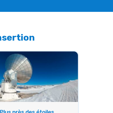
nsertion
Plus près des étoiles